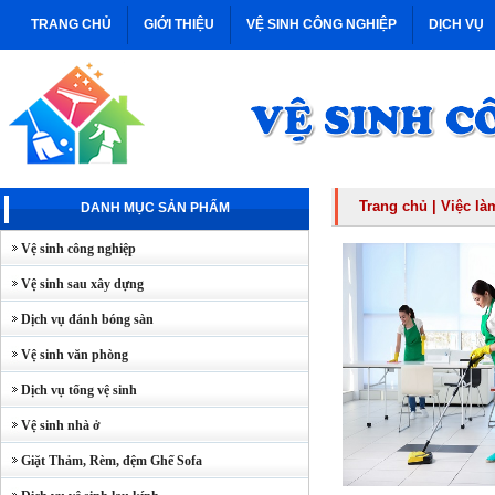
TRANG CHỦ
GIỚI THIỆU
VỆ SINH CÔNG NGHIỆP
DỊCH VỤ
Trang chủ
|
Việc là
DANH MỤC SẢN PHẨM
Vệ sinh công nghiệp
Vệ sinh sau xây dựng
Dịch vụ đánh bóng sàn
Vệ sinh văn phòng
Dịch vụ tổng vệ sinh
Vệ sinh nhà ở
Giặt Thảm, Rèm, đệm Ghế Sofa